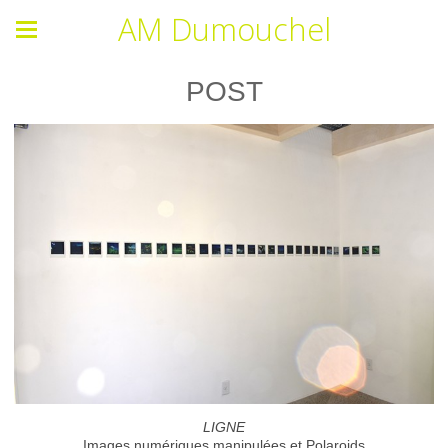
AM Dumouchel
POST
LIGNE
Images numériques manipulées et Polaroids